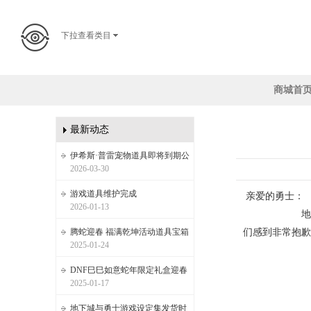
下拉查看类目
商城首
最新动态
伊希斯·普雷宠物道具即将到期公
2026-03-30
游戏道具维护完成
亲爱的勇士：
2026-01-13
地下城与
腾蛇迎春 福满乾坤活动道具宝箱
们感到非常抱歉
2025-01-24
DNF巳巳如意蛇年限定礼盒迎春
2025-01-17
地下城与勇士游戏设定集发货时