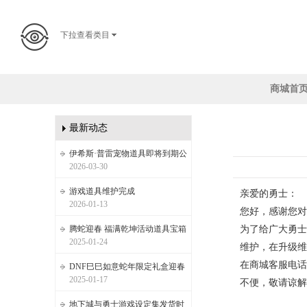
下拉查看类目
商城首
最新动态
伊希斯·普雷宠物道具即将到期公
2026-03-30
游戏道具维护完成
亲爱的勇士：
2026-01-13
您好，感谢您对
腾蛇迎春 福满乾坤活动道具宝箱
为了给广大勇士提
2025-01-24
维护，在升级维
在商城客服电话
DNF巳巳如意蛇年限定礼盒迎春
2025-01-17
不便，敬请谅解
地下城与勇士游戏设定集发货时